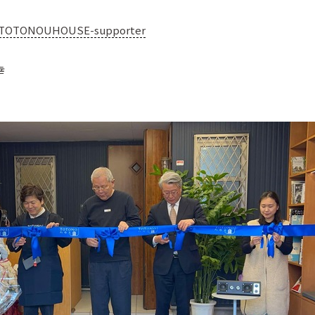
cts/TOTONOUHOUSE-supporter
幸