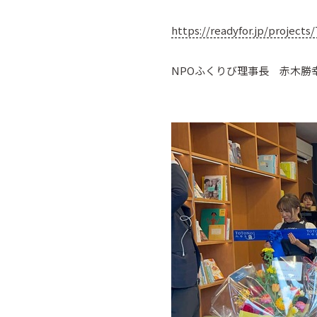
https://readyfor.jp/proje
NPOふくりび理事長 赤木勝