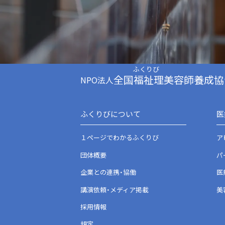
全国福祉理美容師養成協
NPO法人
ふくりびについて
医
１ページでわかるふくりび
ア
団体概要
パ
企業との連携・協働
医
講演依頼・メディア掲載
美
採用情報
規定