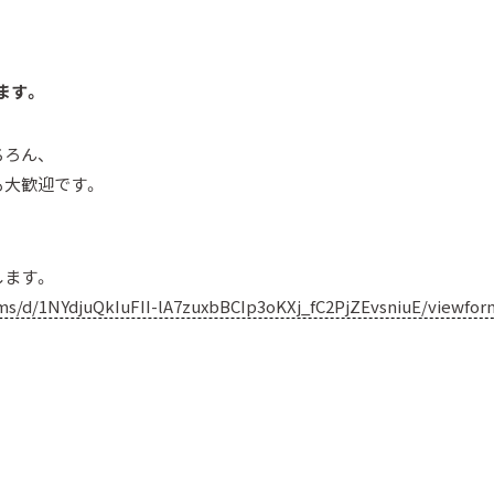
ます。
ろん、
も大歓迎です。
します。
rms/d/1NYdjuQkIuFII-lA7zuxbBCIp3oKXj_fC2PjZEvsniuE/viewfo